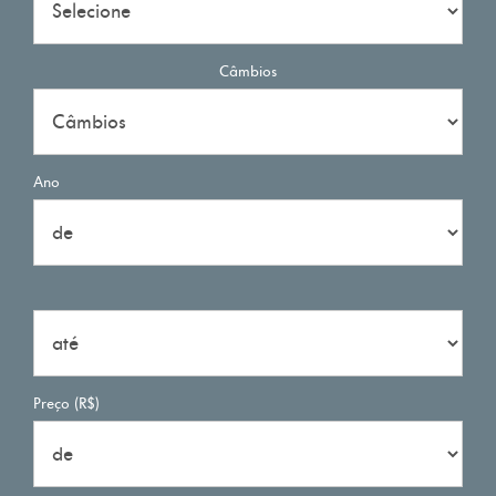
Câmbios
Ano
Preço (R$)