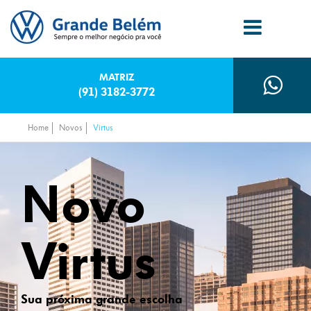
MATRIZ
(91) 3182-3772
Home
Novos
Virtus
Novo
Virtus
Sua próxima grande escolha